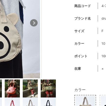
商品コード
4-
ブランド名
dr
サイズ
F
カラー
1
ポイント
16
在庫
×
カラー