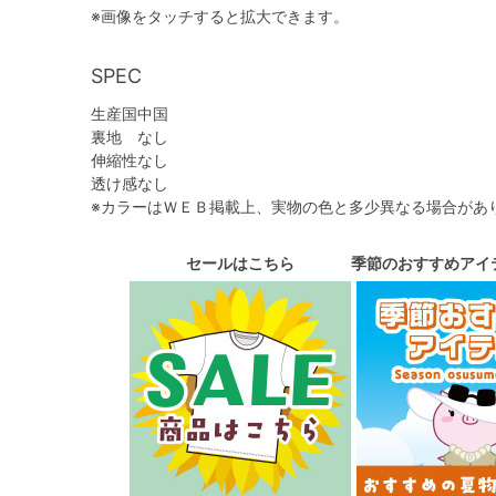
※画像をタッチすると拡大できます。
SPEC
生産国
中国
裏地
なし
伸縮性
なし
透け感
なし
※カラーはＷＥＢ掲載上、実物の色と多少異なる場合があ
セールはこちら
季節のおすすめアイ