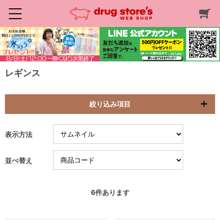
レギンス
絞り込み項目
表示方法
並べ替え
6
件あります