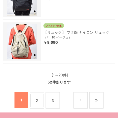
【リュック】 ブタ顔 ナイロン リュック
（F 10 ベージュ）
￥8,690
[1～20件]
52
件あります
1
2
3