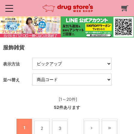
服飾雑貨
表示方法
並べ替え
[1～20件]
52
件あります
1
2
3