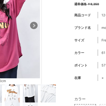
通常価格
￥9,350
商品コード
12
ブランド名
mo
サイズ
Fr
カラー
6
ポイント
57
在庫
×
0cm
カラー