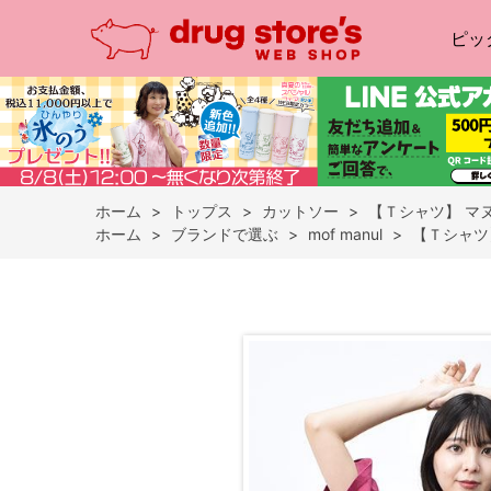
ピッ
ホーム
>
トップス
>
カットソー
>
【Ｔシャツ】 マ
ホーム
>
ブランドで選ぶ
>
mof manul
>
【Ｔシャツ