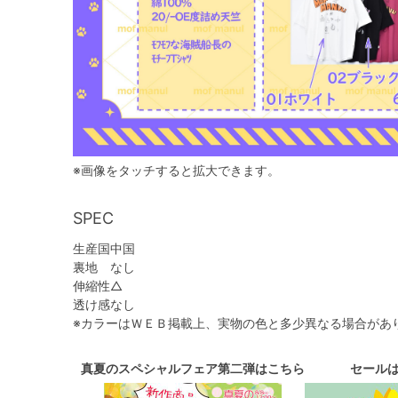
※画像をタッチすると拡大できます。
SPEC
生産国
中国
裏地
なし
伸縮性
△
透け感
なし
※カラーはＷＥＢ掲載上、実物の色と多少異なる場合があ
真夏のスペシャルフェア第二弾はこちら
セール