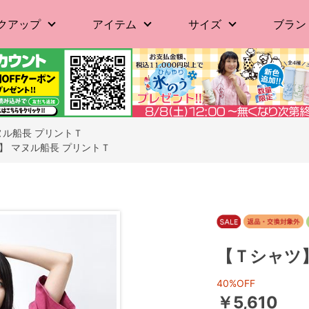
クアップ
アイテム
サイズ
ブラン
ヌル船長 プリントＴ
】 マヌル船長 プリントＴ
【Ｔシャツ
40%OFF
￥5,610