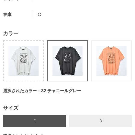
在庫
○
カラー
選択されたカラー：32 チャコールグレー
サイズ
F
3