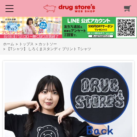
ホーム
>
トップス
>
カットソー
>
【Tシャツ】 しろくまスタンディ プリント Tシャツ