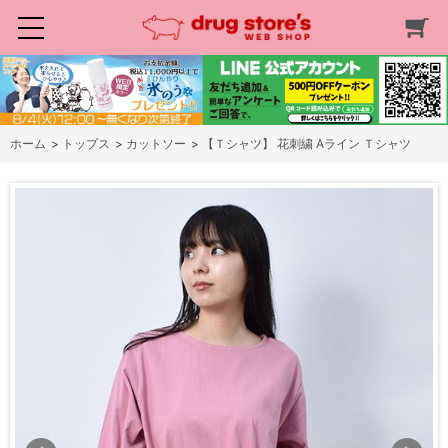
ホーム
>
トップス
>
カットソー
>
【Ｔシャツ】 花刺繍 Aライン Ｔシャツ