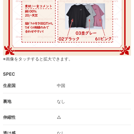
※画像をタッチすると拡大できます。
SPEC
生産国
中国
裏地
なし
伸縮性
△
透け感
なし