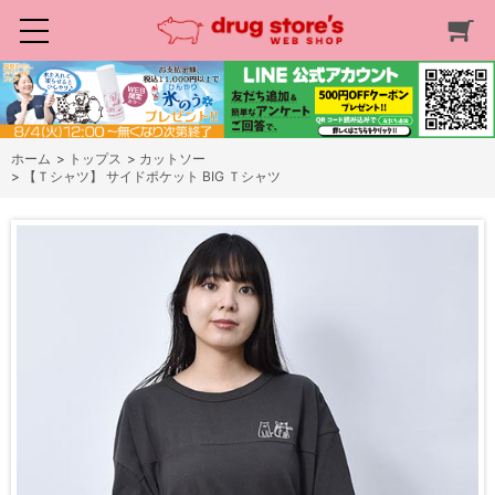
ホーム
>
トップス
>
カットソー
>
【Ｔシャツ】 サイドポケット BIG Ｔシャツ