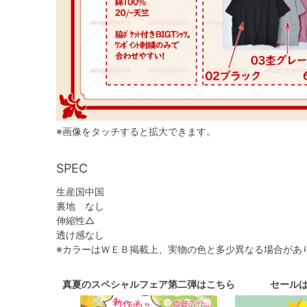
※画像をタッチすると拡大できます。
SPEC
生産国
中国
裏地
なし
伸縮性
△
透け感
なし
※カラーはＷＥＢ掲載上、実物の色と多少異なる場合があ
真夏のスペシャルフェア第二弾はこちら
セール