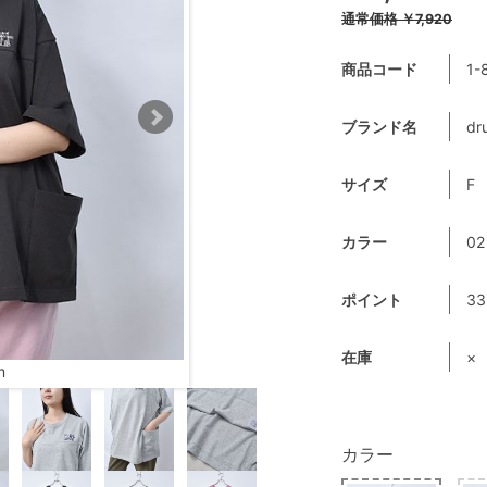
通常価格
￥7,920
商品コード
1-
ブランド名
dr
サイズ
F
カラー
0
ポイント
33
在庫
×
m
カラー