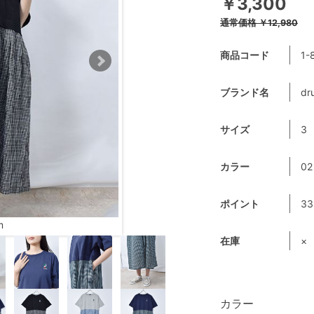
￥3,300
通常価格
￥12,980
商品コード
1-
ブランド名
dr
サイズ
3
カラー
0
ポイント
33
m
在庫
×
カラー