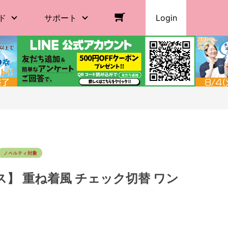
ド
サポート
Login
】 重ね着風 チェック切替 ワン