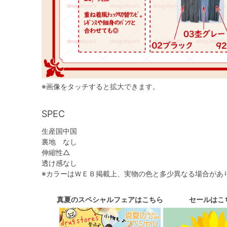
※画像をタッチすると拡大できます。
SPEC
生産国
中国
裏地
なし
伸縮性
△
透け感
なし
※カラーはＷＥＢ掲載上、実物の色と多少異なる場合があ
真夏のスペシャルフェアはこちら
セールはこ