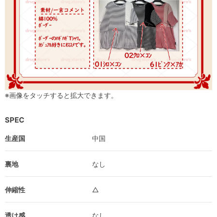
※画像をタッチすると拡大できます。
SPEC
生産国
中国
裏地
なし
伸縮性
△
透け感
なし