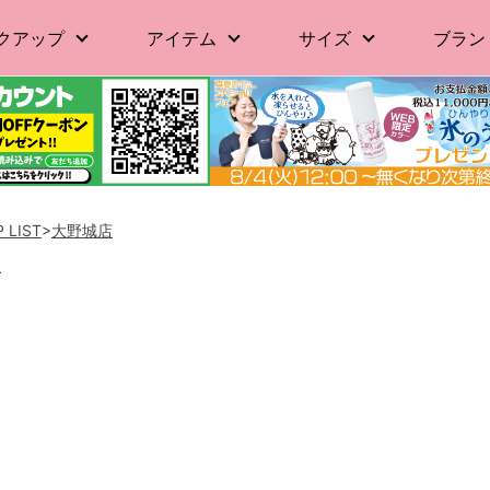
クアップ
アイテム
サイズ
ブラン
 LIST
>
大野城店
店