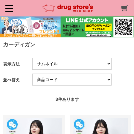
カーディガン
表示方法
並べ替え
3
件あります