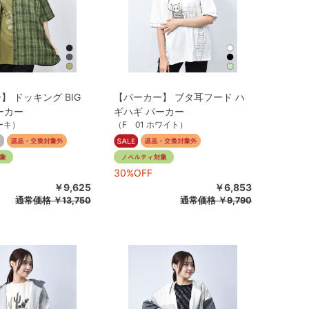
】 ドッキング BIG
【パーカー】 ブタ耳フード ハ
ーカー
ギハギ パーカー
ーキ）
（F 01 ホワイト）
30%OFF
￥9,625
￥6,853
通常価格
￥13,750
通常価格
￥9,790