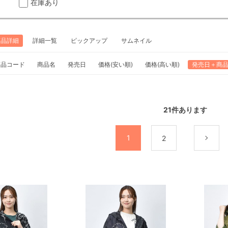
在庫あり
商品詳細
詳細一覧
ピックアップ
サムネイル
商品コード
商品名
発売日
価格(安い順)
価格(高い順)
発売日＋商
21
件あります
1
2
次