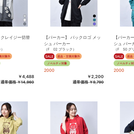
 クレイジー切替
【パーカー】 バックロゴ メッ
【パーカー
シュ パーカー
シュ パー
ー）
（F 02 ブラック）
（F 50 
2000
2000
￥4,488
￥2,200
通常価格
￥14,960
通常価格
￥9,790