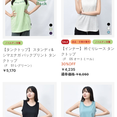
【インナー】 衿ぐりレース タン
【タンクトップ】 スタンディ&
クトップ
シマエナガ バックプリント タン
（F 05 オートミール）
クトップ
30%OFF
（F 51 L-グリーン）
￥4,235
￥5,170
通常価格
￥6,050